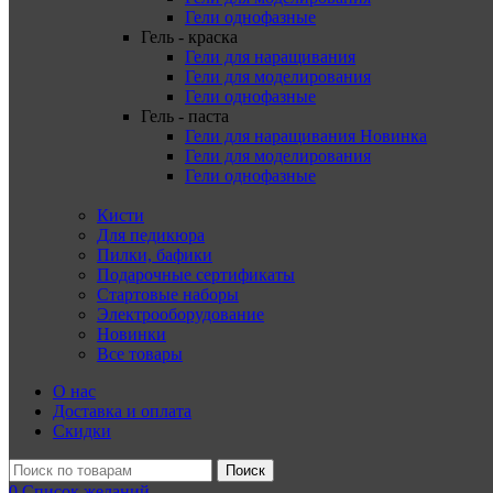
Гели однофазные
Гель - краска
Гели для наращивания
Гели для моделирования
Гели однофазные
Гель - паста
Гели для наращивания
Новинка
Гели для моделирования
Гели однофазные
Кисти
Для педикюра
Пилки, бафики
Подарочные сертификаты
Стартовые наборы
Электрооборудование
Новинки
Все товары
О нас
Доставка и оплата
Скидки
Поиск
0
Список желаний